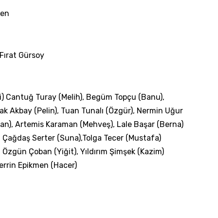
men
 Fırat Gürsoy
i) Cantuğ Turay (Melih), Begüm Topçu (Banu),
ak Akbay (Pelin), Tuan Tunalı (Özgür), Nermin Uğur
an), Artemis Karaman (Mehveş), Lale Başar (Berna)
 Çağdaş Serter (Suna),Tolga Tecer (Mustafa)
, Özgün Çoban (Yiğit), Yıldırım Şimşek (Kazim)
errin Epikmen (Hacer)