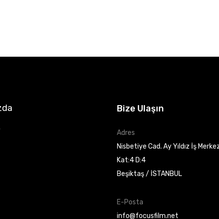
zda
Bize Ulaşın
r
Adres
Nisbetiye Cad. Ay Yıldız İş Merke
Kat:4 D:4
Beşiktaş / İSTANBUL
E-Posta
info@focusfilm.net