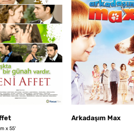
ffet
Arkadaşım Max
m x 55'