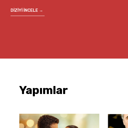
DİZİYİ İNCELE →
Yapımlar